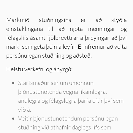
Markmið stuðningsins er að styðja
einstaklingana til að njóta menningar og
félagslífs ásamt fjölbreyttrar afþreyingar að því
marki sem geta þeirra leyfir. Ennfremur að veita
persónulegan stuðning og aðstoð.
Helstu verkefni og ábyrgð:
Starfsmaður sér um umönnun
þjónustunotenda vegna líkamlegra,
andlegra og félagslegra þarfa eftir því sem
við á.
Veitir þjónustunotendum persónulegan
stuðning við athafnir daglegs lífs sem