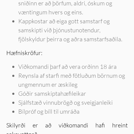
sniðinn er að þörfum, aldri, óskum og
væntingum hvers og eins.
Kappkostar að eiga gott samstarf og
samskipti við þjónustunotendur,
fjölskyldur þeirra og aðra samstarfsaðila.
Hæfniskröfur:
Viðkomandi þarf að vera orðinn 18 ára
Reynsla af starfi með fötluðum börnum og
ungmennum er æskileg
Góðir samskiptahæfileikar
Sjálfstæð vinnubrögð og sveigjanleiki
Bílpróf og bíll til umráða
Skilyrði er að viðkomandi hafi hreint