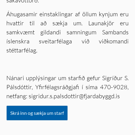
sakavottorð.
Áhugasamir einstaklingar af öllum kynjum eru
hvattir til að sækja um. Launakjör eru
samkvæmt gildandi samningum Sambands
íslenskra sveitarfélaga við viðkomandi
stéttarfélag.
Nánari upplýsingar um starfið gefur Sigríður S.
Pálsdóttir, Yfirfélagsráðgjafi í síma 470-9028,
netfang: sigridur.s.palsdottir@fjardabyggd.is
Skrá inn og sækja um starf