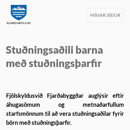
MÍNAR SÍÐUR
Stuðningsaðili barna
með stuðningsþarfir
Fjölskyldusvið Fjarðabyggðar auglýsir eftir
áhugasömum og metnaðarfullum
starfsmönnum til að vera stuðningsaðilar fyrir
börn með stuðningsþarfir.